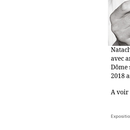
Natach
avec a
Dôme s
2018 a
A voir
Expositi