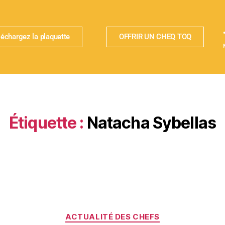
léchargez la plaquette
OFFRIR UN CHEQ TOQ
Étiquette :
Natacha Sybellas
ACTUALITÉ DES CHEFS