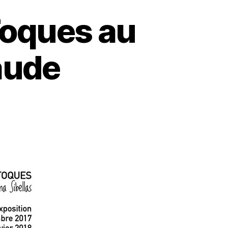
Toques au
aude