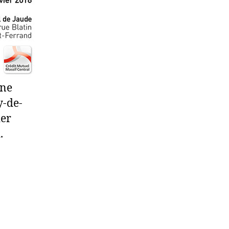
gne
y-de-
ier
.