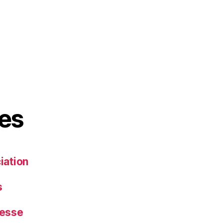
es
iation
s
esse