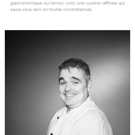
gastronomique ou terroir, voici une cuisine raffinée qui
saura vous ravir en toutes circonstances.